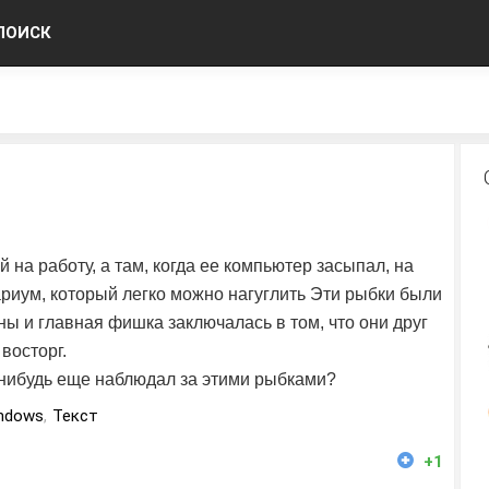
ПОИСК
й на работу, а там, когда ее компьютер засыпал, на
риум, который легко можно нагуглить Эти рыбки были
ны и главная фишка заключалась в том, что они друг
восторг.
о-нибудь еще наблюдал за этими рыбками?
ndows
,
Текст
+1