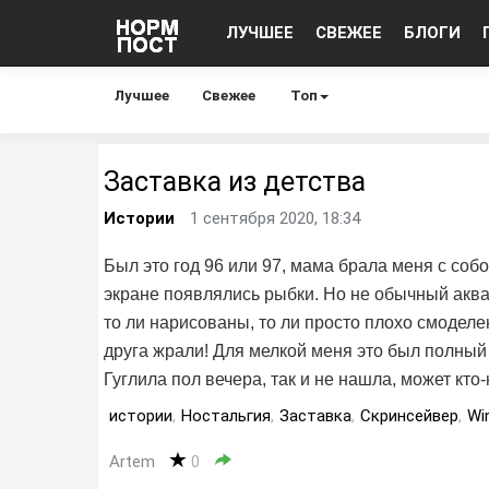
ЛУЧШЕЕ
СВЕЖЕЕ
БЛОГИ
Лучшее
Свежее
Топ
Заставка из детства
Истории
1 сентября 2020, 18:34
Был это год 96 или 97, мама брала меня с собо
экране появлялись рыбки. Но не обычный аква
то ли нарисованы, то ли просто плохо смоделе
друга жрали! Для мелкой меня это был полный 
Гуглила пол вечера, так и не нашла, может кт
истории
,
Ностальгия
,
Заставка
,
Скринсейвер
,
Wi
Artem
0