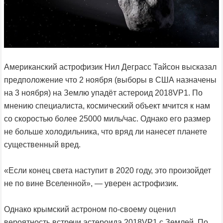
Американский астрофизик Нил Деграсс Тайсон высказал
предположение что 2 ноября (выборы в США назначены
на 3 ноября) на Землю упадёт астероид 2018VP1. По
мнению специалиста, космический объект мчится к нам
со скоростью более 25000 миль/час. Однако его размер
не больше холодильника, что вряд ли нанесет планете
существенный вред.
«Если конец света наступит в 2020 году, это произойдет
не по вине Вселенной», — уверен астрофизик.
Однако крымский астроном по-своему оценил
вероятность встречи астероида 2018VP1 с Землей. По