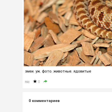
змеи
,
уж
,
фото
,
животные
,
ядовитые
nic
0
0
комментариев