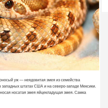
оносый уж — неядовитая змея из семейства
в западных штатах США и на северо-западе Мексики.
оносая носатая змея яйцекладущая змея. Самка