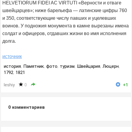
HELVETIORUM FIDEI AC VIRTUTI «Верности и отваге
швейцарцев»; ниже барельефа — латинские цифры 760
и 350, соответствующие числу павших и уцелевших
воинов. У подножия монумента в камне вырезаны имена
солдат и офицеров, отдавших жизни во имя исполнения
долга.
источник
история
,
Памятник
,
фото
,
туризм
,
Швейцария
,
Люцерн
,
1792
,
1821
leshiy
0
+1
0
комментариев