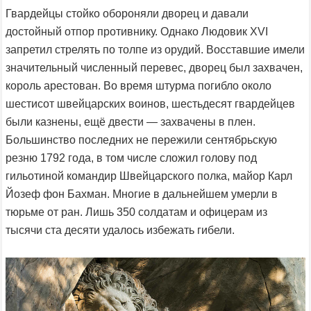
Гвардейцы стойко обороняли дворец и давали
достойный отпор противнику. Однако Людовик XVI
запретил стрелять по толпе из орудий. Восставшие имели
значительный численный перевес, дворец был захвачен,
король арестован. Во время штурма погибло около
шестисот швейцарских воинов, шестьдесят гвардейцев
были казнены, ещё двести — захвачены в плен.
Большинство последних не пережили сентябрьскую
резню 1792 года, в том числе сложил голову под
гильотиной командир Швейцарского полка, майор Карл
Йозеф фон Бахман. Многие в дальнейшем умерли в
тюрьме от ран. Лишь 350 солдатам и офицерам из
тысячи ста десяти удалось избежать гибели.