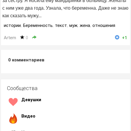
за сестру. Я носила ему мандаринки в больницу. Женаты
с ним уже два года. Узнала, что беременна. Даже не знаю
как сказать мужу...
истории
,
Беременность
,
текст
,
муж
,
жена
,
отношения
Artem
0
+1
0
комментариев
Сообщества
Девушки
Видео