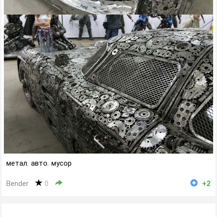
метал
,
авто
,
мусор
Bender
0
+2