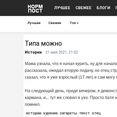
ЛУЧШЕЕ
СВЕЖЕЕ
БЛОГИ
Лучшее
Свежее
Топ
Типа можно
Истории
31 мая 2021, 21:02
Мама узнала, что я начал курить, ну для нача
рассказала, ожидал вторую подачу, но отец стр
сказал, что я уже взрослый (17 лет) и сам мог
На следующий день, придя вечером, я демонст
кармана, и... тут же словил в ухо. Просто бат
помнил.
истории
,
курение
,
сигареты
,
текст
,
отец