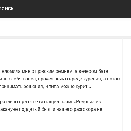
ПОИСК
ла вломила мне отцовским ремнем, а вечером бате
анно себя повел, прочел речь о вреде курения, а потом
у принимать решения, и типа можно курить.
ративно при отце вытащил пачку «Родопи» из
я накануне поддатый был, и нашего разговора не