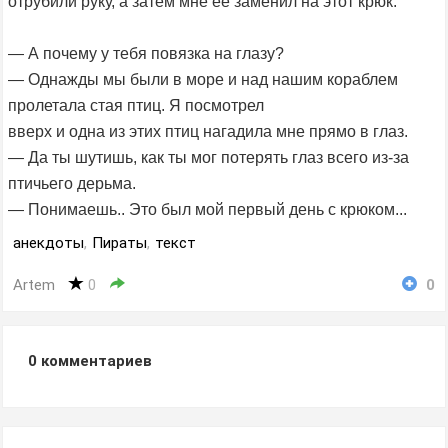
отрубили руку, а затем мне её заменил на этот крюк.
— А почему у тебя повязка на глазу?
— Однажды мы были в море и над нашим кораблем
пролетала стая птиц. Я посмотрел
вверх и одна из этих птиц нагадила мне прямо в глаз.
— Да ты шутишь, как ты мог потерять глаз всего из-за
птичьего дерьма.
— Понимаешь.. Это был мой первый день с крюком...
анекдоты
,
Пираты
,
текст
Artem
0
0
0
комментариев