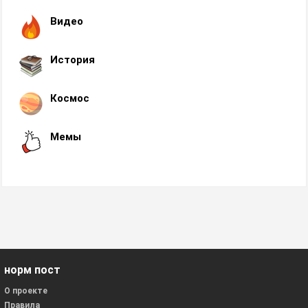
Видео
История
Космос
Мемы
норм пост
О проекте
Правила