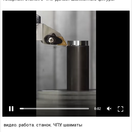
видео
,
работа
,
станок
,
ЧПУ
,
шахматы