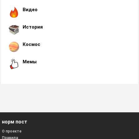
Видео
История
Космос
Мемы
норм пост
О проекте
Правила