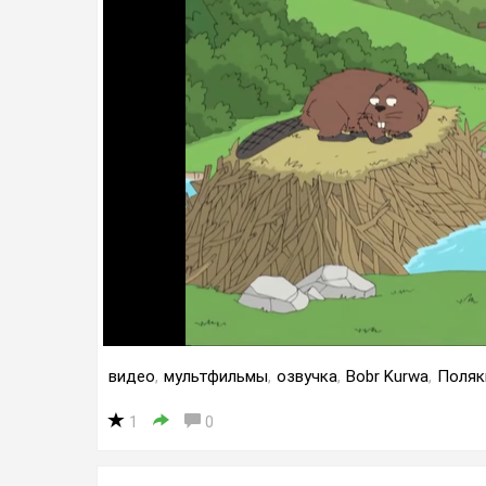
видео
,
мультфильмы
,
озвучка
,
Bobr Kurwa
,
Поляк
1
0