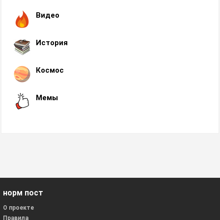
Видео
История
Космос
Мемы
норм пост
О проекте
Правила