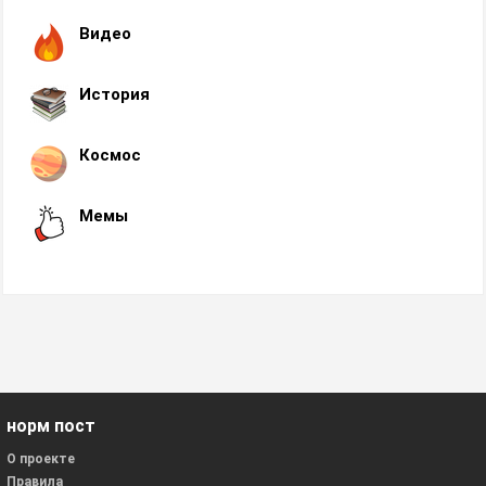
Видео
История
Космос
Мемы
норм пост
О проекте
Правила