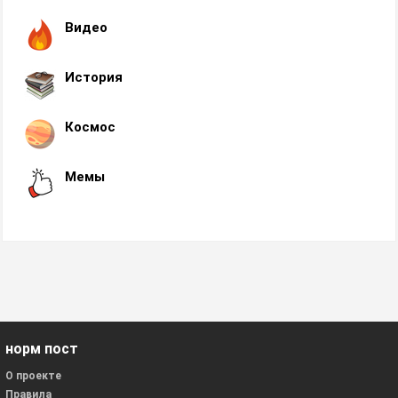
Видео
История
Космос
Мемы
норм пост
О проекте
Правила