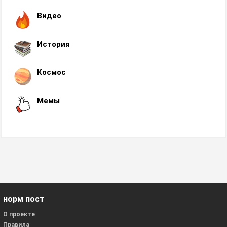
Видео
История
Космос
Мемы
норм пост
О проекте
Правила