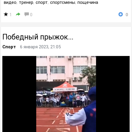
видео
,
тренер
,
спорт
,
спортсмены
,
пощечина
1
0
0
Победный прыжок...
Спорт
6 января 2023, 21:05