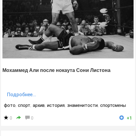
Мохаммед Али после нокаута Сони Листона
Подробнее...
фото
,
спорт
,
архив
,
история
,
знаменитости
,
спортсмены
0
0
+1