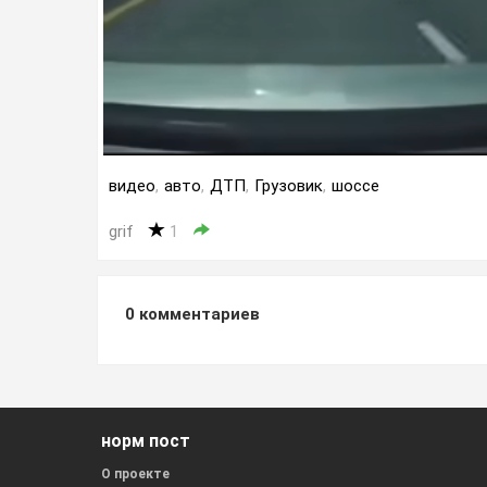
видео
,
авто
,
ДТП
,
Грузовик
,
шоссе
grif
1
0
комментариев
норм пост
О проекте