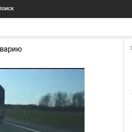
ПОИСК
аварию