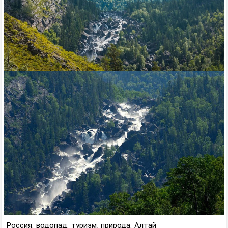
Россия
,
водопад
,
туризм
,
природа
,
Алтай