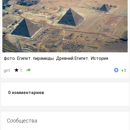
фото
,
Египет
,
пирамиды
,
Древний Египет
,
История
grif
0
+1
0
комментариев
Сообщества