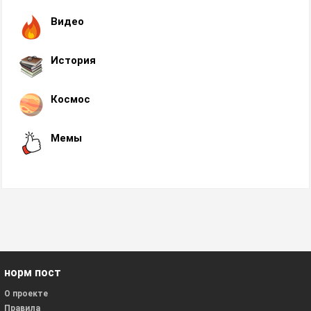
Видео
История
Космос
Мемы
норм пост
О проекте
Правила