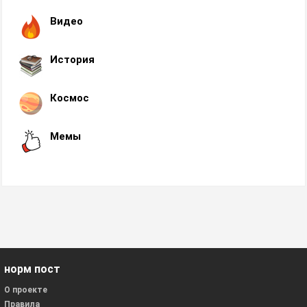
Видео
История
Космос
Мемы
норм пост
О проекте
Правила