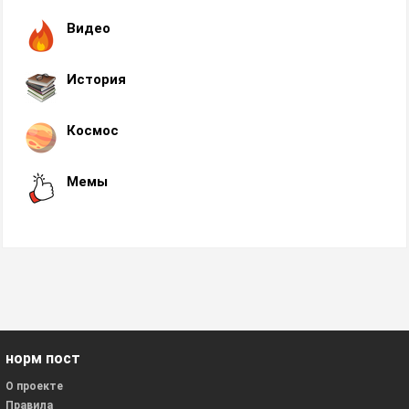
Видео
История
Космос
Мемы
норм пост
О проекте
Правила