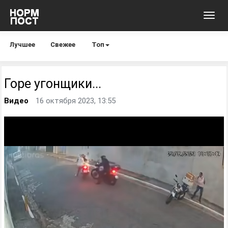
Toggl
navig
Лучшее
Свежее
Топ
Горе угонщики...
Видео
16 октября 2023, 13:55