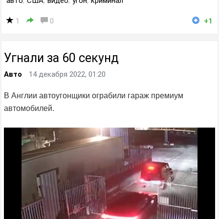
авто
,
США
,
видео
,
угон
,
криминал
1
0
+1
Угнали за 60 секунд
Авто
14 декабря 2022, 01:20
В Англии автоугонщики ограбили гараж премиум
автомобилей.