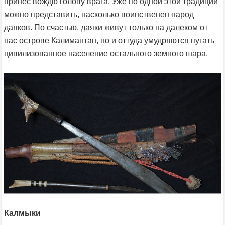
принес вождю голову врага. Уже по одной этой традиции
можно представить, насколько воинственен народ
даяков. По счастью, даяки живут только на далеком от
нас острове Калимантан, но и оттуда умудряются пугать
цивилизованное население остального земного шара.
Калмыки