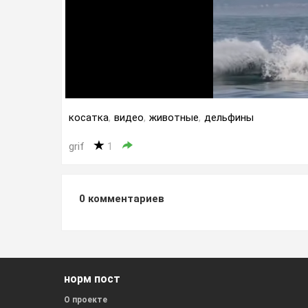
косатка
,
видео
,
животные
,
дельфины
grif
1
0
комментариев
норм пост
О проекте