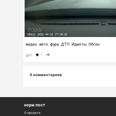
видео
,
авто
,
фура
,
ДТП
,
Идиоты
,
Обгон
grif
1
0
комментариев
норм пост
О проекте