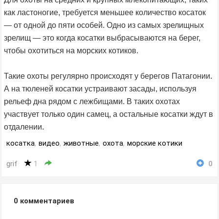
как ластоногие, требуется меньшее количество косаток
— от одной до пяти особей. Одно из самых зрелищных
зрелищ — это когда косатки выбрасываются на берег,
чтобы охотиться на морских котиков.
Такие охоты регулярно происходят у берегов Патагонии.
А на тюленей косатки устраивают засады, используя
рельеф дна рядом с лежбищами. В таких охотах
участвует только один самец, а остальные косатки ждут в
отдалении.
косатка
,
видео
,
животные
,
охота
,
морские котики
grif
1
0
0
комментариев