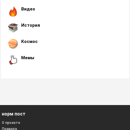
Видео
История
Космос
Мемы
норм пост
О проекте
Правила