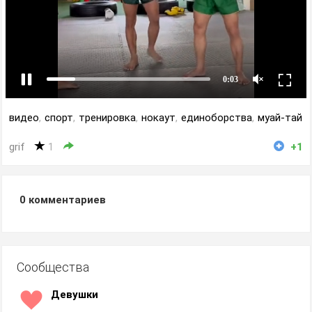
видео
,
спорт
,
тренировка
,
нокаут
,
единоборства
,
муай-тай
grif
1
+1
0
комментариев
Сообщества
Девушки