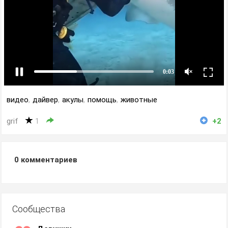
видео
,
дайвер
,
акулы
,
помощь
,
животные
grif
1
+2
0
комментариев
Сообщества