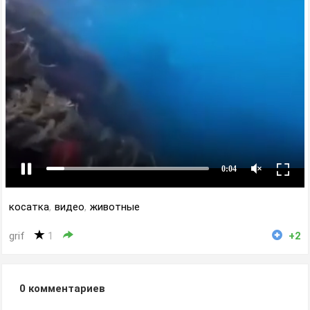
косатка
,
видео
,
животные
grif
1
+2
0
комментариев