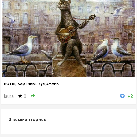
коты
,
картины
,
художник
laura
0
+2
0
комментариев