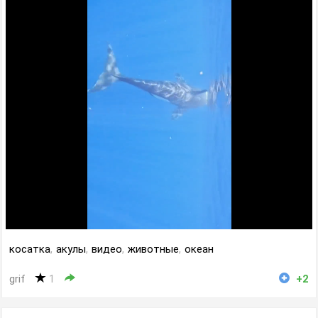
косатка
,
акулы
,
видео
,
животные
,
океан
grif
1
+2