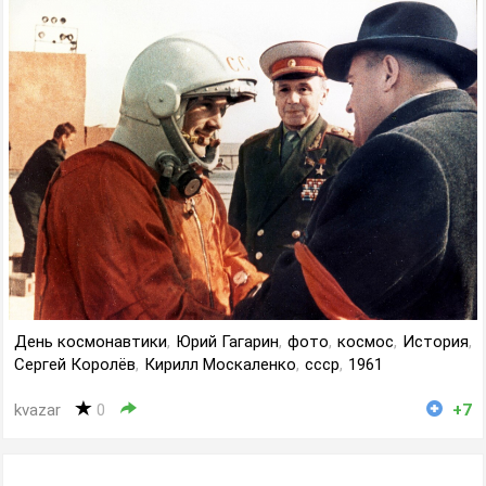
День космонавтики
,
Юрий Гагарин
,
фото
,
космос
,
История
,
Сергей Королёв
,
Кирилл Москаленко
,
ссср
,
1961
kvazar
0
+7