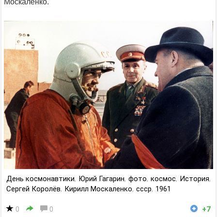
Москаленко.
День космонавтики
,
Юрий Гагарин
,
фото
,
космос
,
История
,
Сергей Королёв
,
Кирилл Москаленко
,
ссср
,
1961
0
0
+7