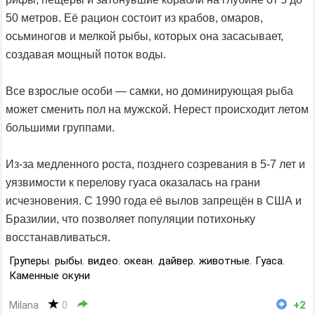
50 метров. Её рацион состоит из крабов, омаров,
осьминогов и мелкой рыбы, которых она засасывает,
создавая мощный поток воды.
Все взрослые особи — самки, но доминирующая рыба
может сменить пол на мужской. Нерест происходит летом
большими группами.
Из-за медленного роста, позднего созревания в 5-7 лет и
уязвимости к перелову гуаса оказалась на грани
исчезновения. С 1990 года её вылов запрещён в США и
Бразилии, что позволяет популяции потихоньку
восстанавливаться.
Груперы
,
рыбы
,
видео
,
океан
,
дайвер
,
животные
,
Гуаса
,
Каменные окуни
Milana
0
+2