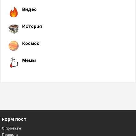
Видео
История
Космос
Мемы
норм пост
О проекте
Правила