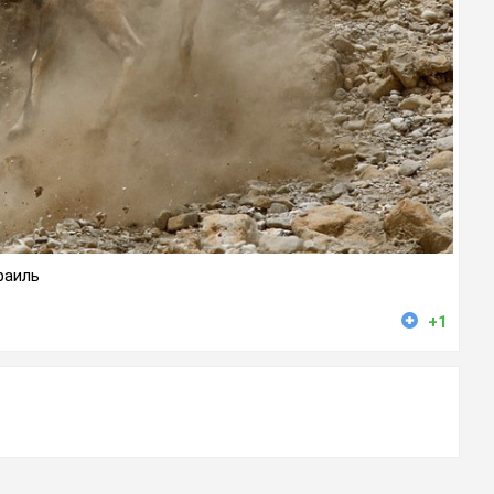
раиль
+1