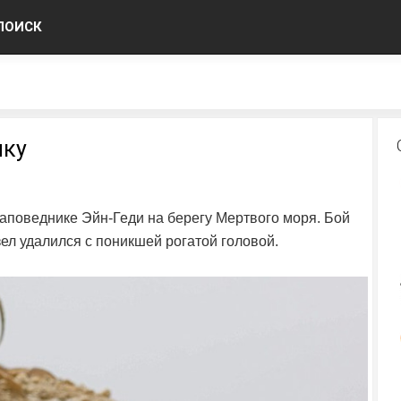
ПОИСК
мку
заповеднике Эйн-Геди на берегу Мертвого моря. Бой
ел удалился с поникшей рогатой головой.