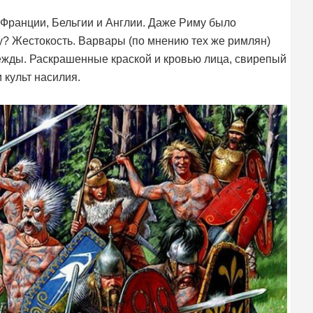
Франции, Бельгии и Англии. Даже Риму было
у? Жестокость. Варвары (по мнению тех же римлян)
ежды. Раскрашенные краской и кровью лица, свирепый
 культ насилия.