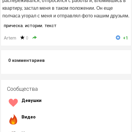
распереживался, отпросился с работы и, вломившись в
квартиру, застал меня в таком положении. Он еще
полчаса угорал с меня и отправлял фото нашим друзьям.
прическа
,
истории
,
текст
Artem
0
+1
0
комментариев
Сообщества
Девушки
Видео