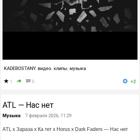
KADEBOSTANY
,
видео
,
клипы
,
музыка
1
0
+2
ATL — Нас нет
Музыка
7 февраля 2026, 11:29
ATL x Зараза x Ка тет x Horus x Dark Faders — Нас нет