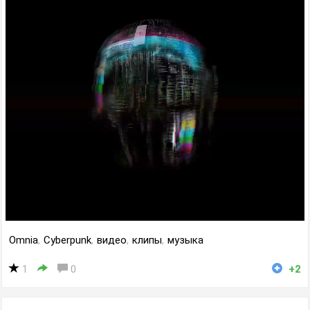
Omnia
,
Cyberpunk
,
видео
,
клипы
,
музыка
1
0
+2