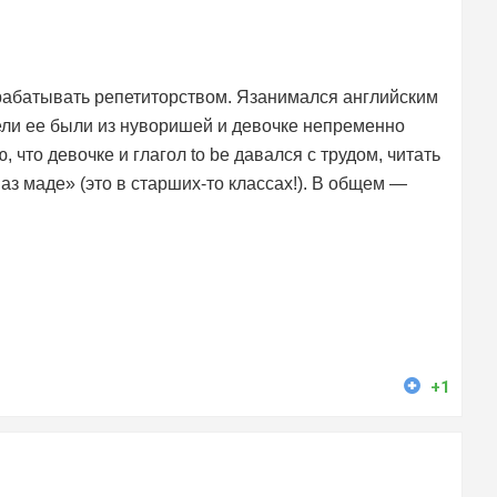
рабатывать репетиторством. Язанимался английским
ели ее были из нуворишей и девочке непременно
что девочке и глагол to be давался с трудом, читать
аз маде» (это в старших-то классах!). В общем —
+1