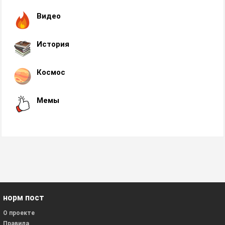
Видео
История
Космос
Мемы
норм пост
О проекте
Правила