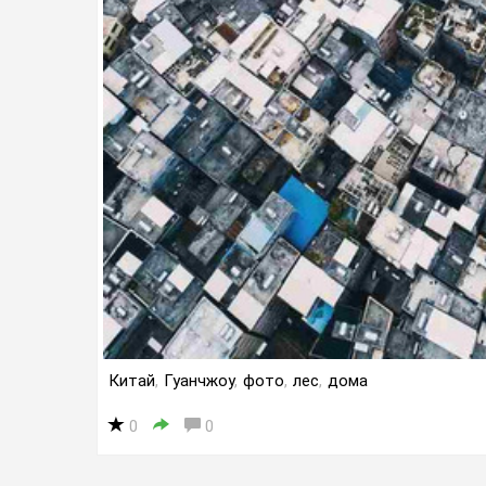
Китай
,
Гуанчжоу
,
фото
,
лес
,
дома
0
0