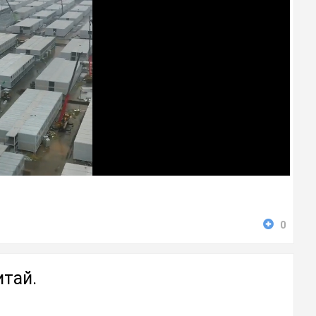
0
итай.