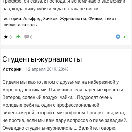
Трюффо, он сказал: Господа, я вспоминаю о вас всякий
раз, когда вижу кубики льда в стакане виски.
истории
,
Альфред Хичкок
,
Журналисты
,
Фильм
,
текст
,
виски
,
алкоголь
0
0
+1
Студенты-журналисты
Истории
12 апреля 2019, 20:43
Сидели мы как-то летом с друзьями на набережной у
моря под зонтиками. Пили пиво, ели вареные креветки.
Ветерок, соленый воздух, чайки... Подходят очень
молодые ребята, один с профессиональной
видеокамерой, второй с микрофоном. Говорят, вы, мол,
не против, если мы вам пару вопросов о пиве зададим?..
Очевидно студенты-журналисты... Валяйте, говорю,