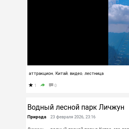
аттракцион
,
Китай
,
видео
,
лестница
1
0
Водный лесной парк Личжун
Природа
23 февраля 2026, 23:16