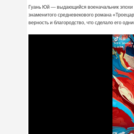
Гуань Юй — выдающийся военачальник эпохи Т
знаменитого средневекового романа «Троецар
верность и благородство, что сделало его одн