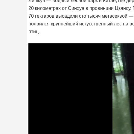
Личжун — водный лесной парк в Китае, где дер
20 километрах от Синхуа в провинции Цзянсу. П
70 гектаров высадили сто тысяч метасеквой —
появился крупнейший искусственный лес на во
птиц.