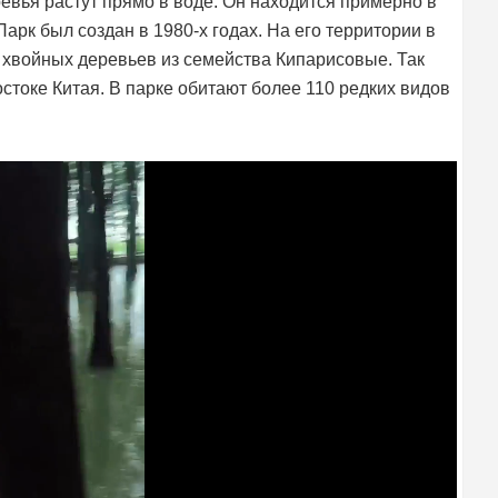
евья растут прямо в воде. Он находится примерно в
арк был создан в 1980-х годах. На его территории в
 хвойных деревьев из семейства Кипарисовые. Так
стоке Китая. В парке обитают более 110 редких видов