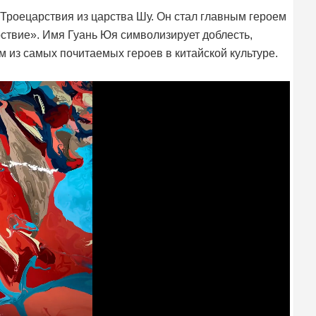
роецарствия из царства Шу. Он стал главным героем
ствие». Имя Гуань Юя символизирует доблесть,
им из самых почитаемых героев в китайской культуре.