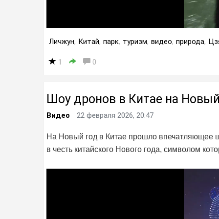
Личжун
,
Китай
,
парк
,
туризм
,
видео
,
природа
,
Цз
1
0
Шоу дронов в Китае на Новый
Видео
22 февраля 2026, 20:47
На Новый год в Китае прошло впечатляющее ш
в честь китайского Нового года, символом кот