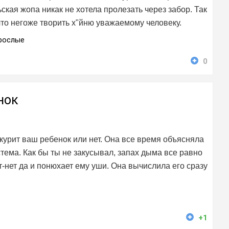
ская жопа никак не хотела пролезать через забор. Так
 что негоже творить х"йню уважаемому человеку.
рослые
0
нок
 курит ваш ребенок или нет. Она все время объясняла
истема. Как бы ты не закусывал, запах дыма все равно
т-нет да и понюхает ему уши. Она вычислила его сразу
+1