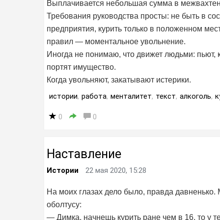
Выплачивается небольшая сумма в межвахтенн
Требования руководства просты: не быть в со
предприятия, курить только в положенном мес
правил — моментальное увольнение.
Иногда не понимаю, что движет людьми: пьют, 
портят имущество.
Когда увольняют, закатывают истерики.
истории
,
работа
,
менталитет
,
текст
,
алкоголь
,
к
0
0
Наставление
Истории
22 мая 2020, 15:28
На моих глазах дело было, правда давненько. 
оболтусу:
— Димка, начнешь курить ране чем в 16, то у те