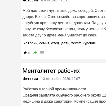
Истории
8 мая 2021, 15:56
Мой дом стоит чуть выше дома соседей. Соотве
дворе. Вечер. Отец семейства спрятавшись за 
пагубную привычку детям-подросткам. За други
папу не хочу беспокоить этим, ведь у него слаб
забота друг о друге меня умиляет до слёз.
истории
,
семья
,
отец
,
дети
,
текст
,
курение
0
0
Менталитет рабочих
Истории
13 сентября 2020, 19:07
Работаю в горной промышленности.
Средняя зарплата обычного рабочего около 12
медицина и даже санатории. Компенсация про