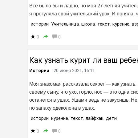
Всё было бы и ладно, но моя 27-летняя учитель
я прогуляла свой учительский урок. И поняла,
истории
,
Учительница
,
школа
,
текст
,
курение
,
вз
0
0
Как узнать курит ли ваш ребе
Истории
20 июня 2021, 16:11
Моя знакомая рассказала секрет — как узнать,
своему сыну, что ухо, горло, нос — это одна с
останется в ушах. Ушами ведь не закусишь. Не
по запаху одеколона в ушах.
истории
,
курение
,
текст
,
лайфхак
,
дети
0
0