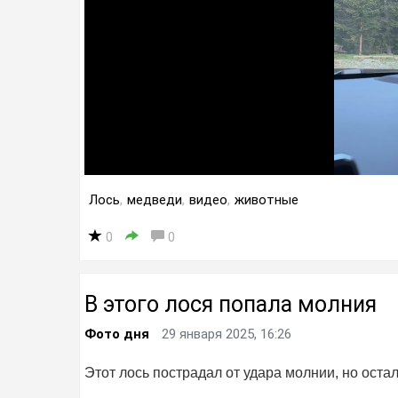
Лось
,
медведи
,
видео
,
животные
0
0
В этого лося попала молния
Фото дня
29 января 2025, 16:26
Этот лось пострадал от удара молнии, но оста