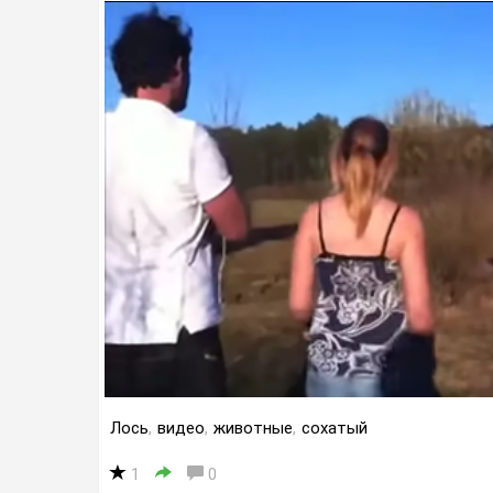
Лось
,
видео
,
животные
,
сохатый
1
0