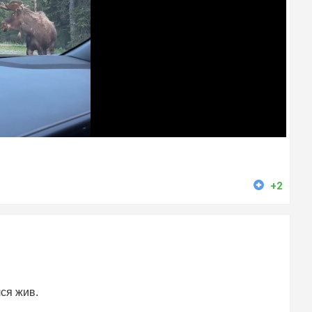
+2
лся жив.