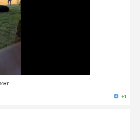
лянт
+1