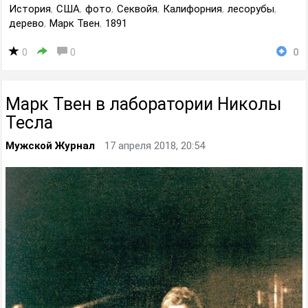
История
,
США
,
фото
,
Секвойя
,
Калифорния
,
лесорубы
,
дерево
,
Марк Твен
,
1891
0
0
0
Марк Твен в лаборатории Николы
Тесла
Мужской Журнал
17 апреля 2018, 20:54