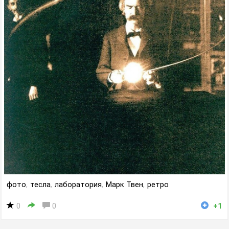
фото
,
тесла
,
лаборатория
,
Марк Твен
,
ретро
0
0
+1