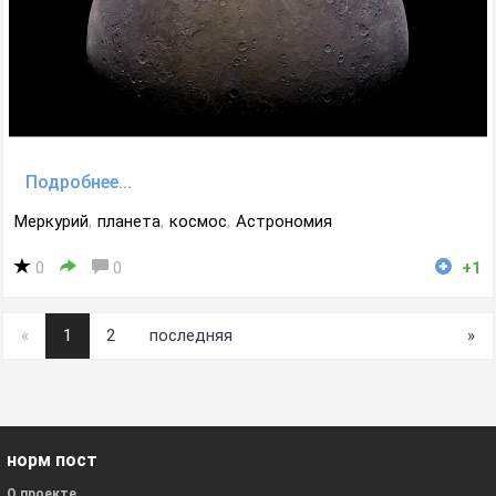
Подробнее...
Меркурий
,
планета
,
космос
,
Астрономия
0
0
+1
«
1
2
последняя
»
норм пост
О проекте