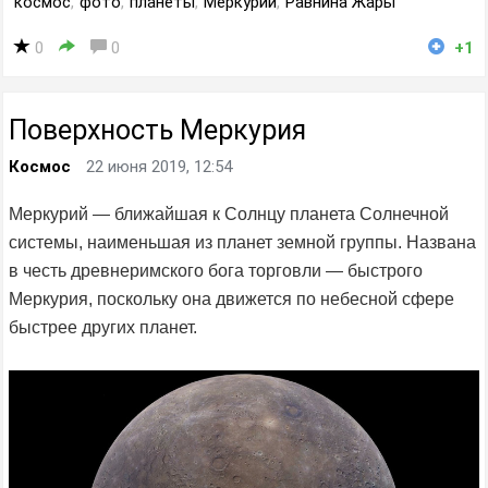
космос
,
фото
,
планеты
,
Меркурий
,
Равнина Жары
0
0
+1
Поверхность Меркурия
Космос
22 июня 2019, 12:54
Меркурий — ближайшая к Солнцу планета Солнечной
системы, наименьшая из планет земной группы. Названа
в честь древнеримского бога торговли — быстрого
Меркурия, поскольку она движется по небесной сфере
быстрее других планет.