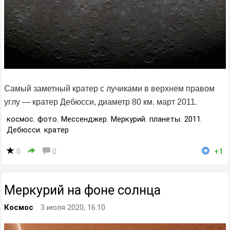
Самый заметный кратер с лучиками в верхнем правом
углу — кратер Дебюсси, диаметр 80 км. март 2011.
космос
,
фото
,
Мессенджер
,
Меркурий
,
планеты
,
2011
,
Дебюсси
,
кратер
0
0
+1
Меркурий на фоне солнца
Космос
3 июля 2020, 16:10